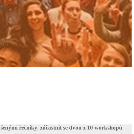
dou!
EME!
ušenými řečníky, zúčastnit se dvou z 10 workshopů