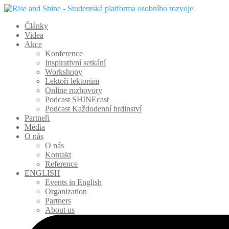
Články
Videa
Akce
Konference
Inspirativní setkání
Workshopy
Lektoři lektorům
Online rozhovory
Podcast SHINEcast
Podcast Každodenní hrdinství
Partneři
Média
O nás
O nás
Kontakt
Reference
ENGLISH
Events in English
Organization
Partners
About us