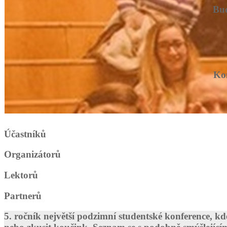
Buď
Kon
Účastníků
Organizátorů
Lektorů
Partnerů
5. ročník největší podzimní studentské konference, 