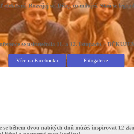
 efektivní. Rozvíjej se. Dělej, co miluješ. Staň se legen
ference se uskutečnila 11. a 12. listopadu – DĚKUJ
Více na Facebooku
Fotogalerie
kde se během dvou nabitých dnů můžeš inspirovat 12 zk