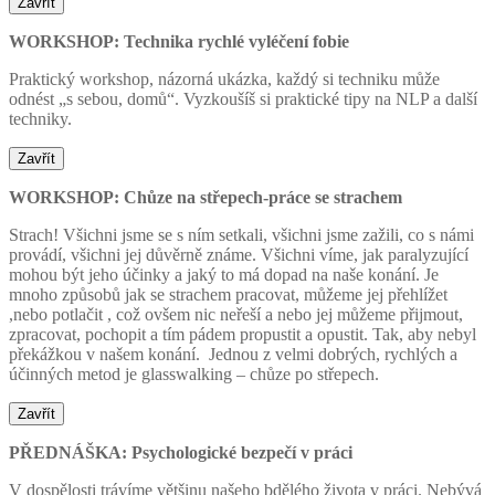
Zavřít
WORKSHOP: Technika rychlé vyléčení fobie
Praktický workshop, názorná ukázka, každý si techniku může
odnést „s sebou, domů“. Vyzkoušíš si praktické tipy na NLP a další
techniky.
Zavřít
WORKSHOP: Chůze na střepech
-práce se strachem
Strach! Všichni jsme se s ním setkali, všichni jsme zažili, co s námi
provádí, všichni jej důvěrně známe. Všichni víme, jak paralyzující
mohou být jeho účinky a jaký to má dopad na naše konání. Je
mnoho způsobů jak se strachem pracovat, můžeme jej přehlížet
,nebo potlačit , což ovšem nic neřeší a nebo jej můžeme přijmout,
zpracovat, pochopit a tím pádem propustit a opustit. Tak, aby nebyl
překážkou v našem konání. Jednou z velmi dobrých, rychlých a
účinných metod je glasswalking – chůze po střepech.
Zavřít
PŘEDNÁŠKA: Psychologické bezpečí v práci
V dospělosti trávíme většinu našeho bdělého života v práci. Nebývá