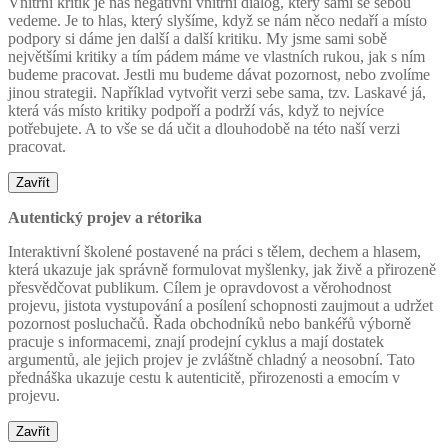
Vnitřní kritik je náš negativní vnitřní dialog, který sami se sebou
vedeme. Je to hlas, který slyšíme, když se nám něco nedaří a místo
podpory si dáme jen další a další kritiku. My jsme sami sobě
největšími kritiky a tím pádem máme ve vlastních rukou, jak s ním
budeme pracovat. Jestli mu budeme dávat pozornost, nebo zvolíme
jinou strategii. Například vytvořit verzi sebe sama, tzv. Laskavé já,
která vás místo kritiky podpoří a podrží vás, když to nejvíce
potřebujete. A to vše se dá učit a dlouhodobě na této naší verzi
pracovat.
Zavřít
Autentický projev a rétorika
Interaktivní školené postavené na práci s tělem, dechem a hlasem,
která ukazuje jak správně formulovat myšlenky, jak živě a přirozeně
přesvědčovat publikum. Cílem je opravdovost a věrohodnost
projevu, jistota vystupování a posílení schopnosti zaujmout a udržet
pozornost posluchačů. Řada obchodníků nebo bankéřů výborně
pracuje s informacemi, znají prodejní cyklus a mají dostatek
argumentů, ale jejich projev je zvláštně chladný a neosobní. Tato
přednáška ukazuje cestu k autenticitě, přirozenosti a emocím v
projevu.
Zavřít