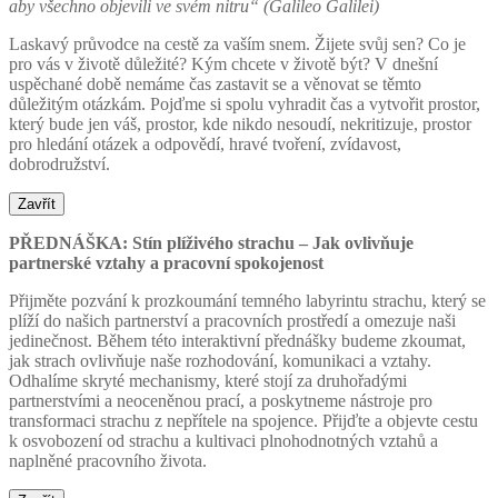
aby všechno objevili ve svém nitru“ (Galileo Galilei)
Laskavý průvodce na cestě za vaším snem. Žijete svůj sen? Co je
pro vás v životě důležité? Kým chcete v životě být? V dnešní
uspěchané době nemáme čas zastavit se a věnovat se těmto
důležitým otázkám. Pojďme si spolu vyhradit čas a vytvořit prostor,
který bude jen váš, prostor, kde nikdo nesoudí, nekritizuje, prostor
pro hledání otázek a odpovědí, hravé tvoření, zvídavost,
dobrodružství.
Zavřít
PŘEDNÁŠKA: Stín plíživého strachu – Jak ovlivňuje
partnerské vztahy a pracovní spokojenost
Přijměte pozvání k prozkoumání temného labyrintu strachu, který se
plíží do našich partnerství a pracovních prostředí a omezuje naši
jedinečnost. Během této interaktivní přednášky budeme zkoumat,
jak strach ovlivňuje naše rozhodování, komunikaci a vztahy.
Odhalíme skryté mechanismy, které stojí za druhořadými
partnerstvími a neoceněnou prací, a poskytneme nástroje pro
transformaci strachu z nepřítele na spojence. Přijďte a objevte cestu
k osvobození od strachu a kultivaci plnohodnotných vztahů a
naplněné pracovního života.