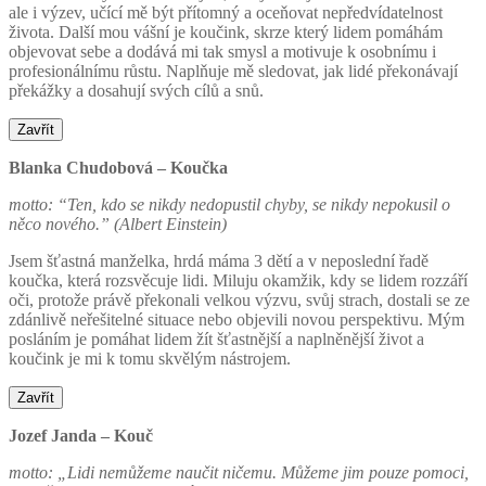
ale i výzev, učící mě být přítomný a oceňovat nepředvídatelnost
života. Další mou vášní je koučink, skrze který lidem pomáhám
objevovat sebe a dodává mi tak smysl a motivuje k osobnímu i
profesionálnímu růstu. Naplňuje mě sledovat, jak lidé překonávají
překážky a dosahují svých cílů a snů.
Zavřít
Blanka Chudobová – Koučka
motto: “Ten, kdo se nikdy nedopustil chyby, se nikdy nepokusil o
něco nového.” (Albert Einstein)
Jsem šťastná manželka, hrdá máma 3 dětí a v neposlední řadě
koučka, která rozsvěcuje lidi. Miluju okamžik, kdy se lidem rozzáří
oči, protože právě překonali velkou výzvu, svůj strach, dostali se ze
zdánlivě neřešitelné situace nebo objevili novou perspektivu. Mým
posláním je pomáhat lidem žít šťastnější a naplněnější život a
koučink je mi k tomu skvělým nástrojem.
Zavřít
Jozef Janda – Kouč
motto: „Lidi nemůžeme naučit ničemu. Můžeme jim pouze pomoci,