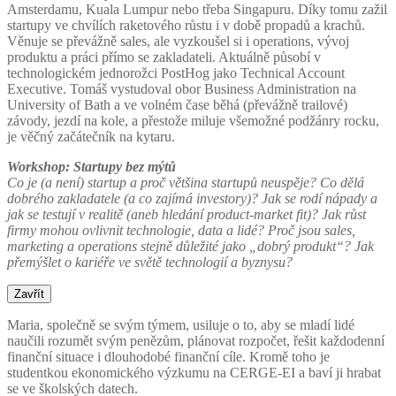
Amsterdamu, Kuala Lumpur nebo třeba Singapuru. Díky tomu zažil
startupy ve chvílích raketového růstu i v době propadů a krachů.
Věnuje se převážně sales, ale vyzkoušel si i operations, vývoj
produktu a práci přímo se zakladateli. Aktuálně působí v
technologickém jednorožci PostHog jako Technical Account
Executive. Tomáš vystudoval obor Business Administration na
University of Bath a ve volném čase běhá (převážně trailové)
závody, jezdí na kole, a přestože miluje všemožné podžánry rocku,
je věčný začátečník na kytaru.
Workshop: Startupy bez mýtů
Co je (a není) startup a proč většina startupů neuspěje? Co dělá
dobrého zakladatele (a co zajímá investory)? Jak se rodí nápady a
jak se testují v realitě (aneb hledání product-market fit)? Jak růst
firmy mohou ovlivnit technologie, data a lidé? Proč jsou sales,
marketing a operations stejně důležité jako „dobrý produkt“? Jak
přemýšlet o kariéře ve světě technologií a byznysu?
Zavřít
Maria, společně se svým týmem, usiluje o to, aby se mladí lidé
naučili rozumět svým penězům, plánovat rozpočet, řešit každodenní
finanční situace i dlouhodobé finanční cíle. Kromě toho je
studentkou ekonomického výzkumu na CERGE-EI a baví ji hrabat
se ve školských datech.