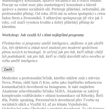
Marketingový konzultant, správce sociálních sítí a tvůrce obsahu.
Pracuje na volné noze jako marketingový konzultant a hlavně
správce a mentor sociálních sítí. Preferuje přátelský, neformální, ale
profesionální přístup. Od roku 2018 má za sebou spolupráci s celou
řadou firem a živnostníků. S některými spolupracuje již více jak 3
roky, což značí vysokou kvalitu a dobrý přátelský přístup ke
klientům.
Workshop: Jak využít AI s těmi nejlepšími programy
Představíme si programy umělé inteligence, ukážeme si jak ušetřit
čas, být efektivní a získat nové znalosti pro moderní společnost
plnou nových technologií. Je určený jak pro lidi, kteří někdy chtějí
být podnikatelé, tak pro lidi, kteří se chtějí dozvědět něco nového ze
světa umělé inteligence.
Zavřít
Moderátor a profesionální řečník, kterého můžete znát z televize
Nova, Prima, rádií Spin či Kiss, nebo jako úspěšného influencera
komunikačních dovedností na Instagramu. Je také majitelem
Akademie sebevědomého řečníka SEBA. Akademie se zabývá
komplexním vzděláváním v oblasti komunikace od Rétoriky, Řeči
těla, Public speaking, Prezentačních dovedností přes Tvorbu na
sociálních sítích a Využití AI, až po témata Vyjednávání,
Ovlivňování nebo Obchodní a prodejní dovednosti. To vše formou