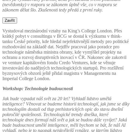
(nevědomky) v rozporu se zákonem úplně vše, co v rozporu se
zákonem dělat šlo. Zkušenosti tedy předá z první ruky.
Zavřít
Vystudoval mezinárodní vztahy na King’s College London. Přes
krátký pobyt v consultingu v BCG se dostal k výzkumu v think-
tanku České priority, kde hledal nejefektivnější metody pro politické
rozhodování na základě dat. Nejdřív pracoval jako poradce pro
technologie náměstka ministra obrany, kde vymýšlel projekty na
ochranu a rozvoj disruptivních inovací v ČR. Nakonec ale zakotvil
ve venture kapitálovém fondu Credo Ventures, kde se věnuje
investování do nadějných technologických startupů. Pro rozšíření
byznysových obzorů ještě přidal magistra v Managementu na
Imperial College London.
Workshop: Technologie budoucnosti
Jak bude vypadat náš svět za 20 let? Vyhladí lidstvo umělá
inteligence? Věnovat se budeme historii technologií, jak jsme se díky
technologiím dostali od tlup prehistorických opic do stavu dnešní
pokročilé spolešnosti. Technologické trendy dneška, které
technologie dnes formují náš svět a jak se budou dále vyvíjet? Jaká
bude budoucnost umělé inteligence, měli bychom se bát, že náš AI
vyhladí, nebo je to naopak nejskvělejší vynález, se kterým lidstvo