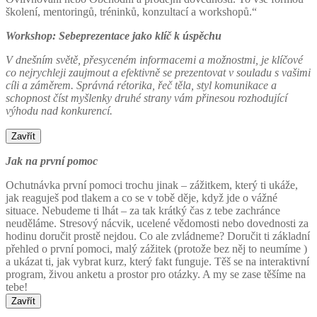
školení, mentoringů, tréninků, konzultací a workshopů.“
Workshop: Sebeprezentace jako klíč k úspěchu
V dnešním světě, přesyceném informacemi a možnostmi, je klíčové
co nejrychleji zaujmout a efektivně se prezentovat v souladu s vašimi
cíli a záměrem. Správná rétorika, řeč těla, styl komunikace a
schopnost číst myšlenky druhé strany vám přinesou rozhodující
výhodu nad konkurencí.
Zavřít
Jak na první pomoc
Ochutnávka první pomoci trochu jinak – zážitkem, který ti ukáže,
jak reaguješ pod tlakem a co se v tobě děje, když jde o vážné
situace. Nebudeme ti lhát – za tak krátký čas z tebe zachránce
neuděláme. Stresový nácvik, ucelené vědomosti nebo dovednosti za
hodinu doručit prostě nejdou. Co ale zvládneme? Doručit ti základní
přehled o první pomoci, malý zážitek (protože bez něj to neumíme )
a ukázat ti, jak vybrat kurz, který fakt funguje. Těš se na interaktivní
program, živou anketu a prostor pro otázky. A my se zase těšíme na
tebe!
Zavřít