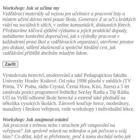
Workshop: Jak se učíme my
Vzdělávací materiály už nejsou jen učebnice a pracovní listy a
místem učení dávno není pouze škola. Generace Z se učí z krátkých
videí na sociálních sítích, v online komunitách, diskusních fórech.
Představíme klíčová zjištění výzkumu a jejich praktické dopady,
nabídneme konkrétní doporučení, jak s výsledky pracovat v
každodenní praxi škol a vzdělávacích organizací, otevřeme prostor
pro diskusi, sdílení zkušeností a společné hledání cest, jak
vzdělávání přiblížit dnešním mladým lidem.
Zavřít
Vystudovala herectví, moderování a také Pedagogickou fakultu
Univerzity Hradec Králové. Od roku 1998 působí v médiích (TV
Prima, TV Praha, rádio Crystal, Černá Hora, Kiss, Jizera) a 5 let
zastávala pozici programové ředitelky SeeJay Radia a Tip Rádia.
Učí na Vyšší odborné škole herecké a externě také přednáší na
několika vysokých školách. Zároveň koučuje herce, moderátory,
manažery i širokou veřejnost, vede workshopy i individuální lekce.
Workshop: Jak zaujmout ostatní
Jak pracovat s trémou nebo i strachem při vstupování na
veřejnost? Jak správně mluvit na mikrofon a jak pečovat o svůj
hlas? Co dělat, když se přeřeknete, proč k tomu dochází nebo jak