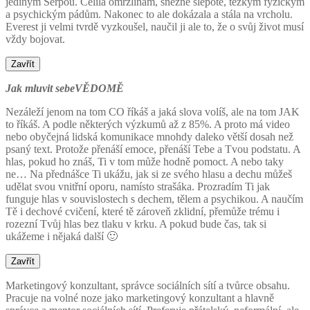
jediným Šerpou. Čelila omrzlinám, sněžné slepotě, těžkým fyzickým
a psychickým pádům. Nakonec to ale dokázala a stála na vrcholu.
Everest ji velmi tvrdě vyzkoušel, naučil ji ale to, že o svůj život musí
vždy bojovat.
Zavřít
Jak mluvit sebeVĚDOMĚ
Nezáleží jenom na tom CO říkáš a jaká slova volíš, ale na tom JAK
to říkáš. A podle některých výzkumů až z 85%. A proto má video
nebo obyčejná lidská komunikace mnohdy daleko větší dosah než
psaný text. Protože přenáší emoce, přenáší Tebe a Tvou podstatu. A
hlas, pokud ho znáš, Ti v tom může hodně pomoct. A nebo taky
ne… Na přednášce Ti ukážu, jak si ze svého hlasu a dechu můžeš
udělat svou vnitřní oporu, namísto strašáka. Prozradím Ti jak
funguje hlas v souvislostech s dechem, tělem a psychikou. A naučím
Tě i dechové cvičení, které tě zároveň zklidní, přemůže trému i
rozezní Tvůj hlas bez tlaku v krku. A pokud bude čas, tak si
ukážeme i nějaká další 🙂
Zavřít
Marketingový konzultant, správce sociálních sítí a tvůrce obsahu.
Pracuje na volné noze jako marketingový konzultant a hlavně