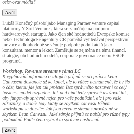
oslovovat média?
Zavřít
Lukáš Konečný působí jako Managing Partner venture capital
platformy Y Soft Ventures, která se zaměřuje na podporu
hardwarových startupů. Jako člen sítě hodnotitelů Evropské komise
nebo Technologické agentury ČR pomáhá vyhledávat perspektivní
inovace a dlouhodobě se věnuje podpoře podnikatelů jako
konzultant, mentor a lektor. Zaměřuje se zejména na téma financí,
strategie, obchodních modelů, corporate governance nebo ESOP
programů.
Workshop:
Revenue streams v rámci LC
K vyplňování informací o zdrojích příjmů se při práci s Lean
Canvasem dostanete až ke konci, ale to vůbec neznamená, že by šlo
o část, kterou jde jen tak proletět. Bez správného nastavení se celý
business model rozpadne. Jak nad nimi tedy správně uvažovat tak,
aby fungovaly správně nejen pro vaše podnikání, ale i pro vaše
zákazníky, a dobře tedy ladily se zbytkem canvasu
Během
workshopu se dozvíte:
Jak jsou revenue streams provázané se
zbytkem Lean Canvasu.
Jaké zdroje příjmů se nabízí pro různé typy
podnikání.
Podle čeho vybrat to správné nastavení.
Zavřít