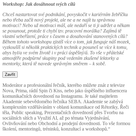
Workshop: Jak dosáhnout svých cílů
Chceš nastartovat své podnikání, povyskočit v kariérním žebříčku
nebo třeba začít nový projekt, ale ne a ne najít tu správnou
motivaci? Nebo už motivaci máš, ale nedaří se ti ji udržet a někam
se posunout, protože ti chybí tzv. pracovní morálka? Zajímá tě
vlastní sebeřízení, práce s časem a dosahování stanovených cílů?
Během tohoto workshopu zjistíš více o tom, jak funguje náš mozek,
vyzkoušíš si několik praktických technik a posuneš se více k tomu,
abys byl/a ve svém životě i v práci úspěšný/á. To vše v přátelské
atmosféře podpůrné skupiny pod vedením zkušené lektorky a
mentorky, která tě navede správným směrem – k sobě.
Zavřít
Moderátor a profesionální řečník, kterého můžete znát z televize
Nova, Prima, rádií Spin či Kiss, nebo jako úspěšného influencera
komunikačních dovedností na Instagramu. Je také majitelem
Akademie sebevědomého řečníka SEBA. Akademie se zabývá
komplexním vzděláváním v oblasti komunikace od Rétoriky, Řeči
těla, Public speaking, Prezentačních dovedností přes Tvorbu na
sociálních sítích a Využití AI, až po témata Vyjednávání,
Ovlivňování nebo Obchodní a prodejní dovednosti. To vše formou
školení, mentoringů, tréninků, konzultací a workshopů.“