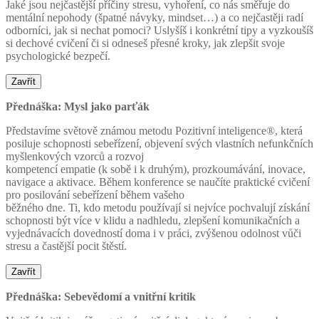
Jaké jsou nejčastější příčiny stresu, vyhoření, co nás směřuje do
mentální nepohody (špatné návyky, mindset…) a co nejčastěji radí
odborníci, jak si nechat pomoci? Uslyšíš i konkrétní tipy a vyzkoušíš
si dechové cvičení či si odneseš přesné kroky, jak zlepšit svoje
psychologické bezpečí.
Zavřít
Přednáška: Mysl jako parťák
Představíme světově známou metodu Pozitivní inteligence®️, která
posiluje schopnosti sebeřízení, objevení svých vlastních nefunkčních
myšlenkových vzorců a rozvoj
kompetencí empatie (k sobě i k druhým), prozkoumávání, inovace,
navigace a aktivace. Během konference se naučíte praktické cvičení
pro posilování sebeřízení během vašeho
běžného dne. Ti, kdo metodu používají si nejvíce pochvalují získání
schopnosti být více v klidu a nadhledu, zlepšení komunikačních a
vyjednávacích dovedností doma i v práci, zvýšenou odolnost vůči
stresu a častější pocit štěstí.
Zavřít
Přednáška: Sebevědomí a vnitřní kritik