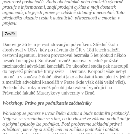
pozornost posluchačů. Řada obchodníků nebo bankéřů výborně
pracuje s informacemi, znají prodejní cyklus a mají dostatek
argumentů, ale jejich projev je zvláštně chladný a neosobní. Tato
přednáška ukazuje cestu k autenticitě, přirozenosti a emocím v
projevu.
Zavřít
Danovi je 26 let a je vystudovaným právníkem. Střední školu
absolvoval v USA, kdy po návratu do ČR v 18ti letech založil
cestovní agenturu, kterou provozoval bezmála 5 let (dokud někdo
nesnědl netopýra). Současně rovněž pracoval v jedné pražské
mezinárodní advokátní kanceláři. Po ukončení studia pak nastoupil
do největší právnické firmy světa – Dentons. Korporát však nebyl
pro něj a v současné době působí jako advokátní koncipient v jedné
z menších advokátní kanceláři v Praze (kde však dělá velké věci).
Poslední dva roky rovněž působí jako externí vyučující na
Právnické fakultě Masarykovy univerzity v Brně.
Workshop: Právo pro podnikatele začátečníky
Workshop se ponese v uvolněném duchu a bude nadmíru praktický.
Nejprve se seznámíme se s tím, co to vlastně ze zákona podnikání je
a jakými způsoby lze podnikat. Poté probereme základní právní
záležitosti, které by si každý měl na začátku podnikání ohlídat.