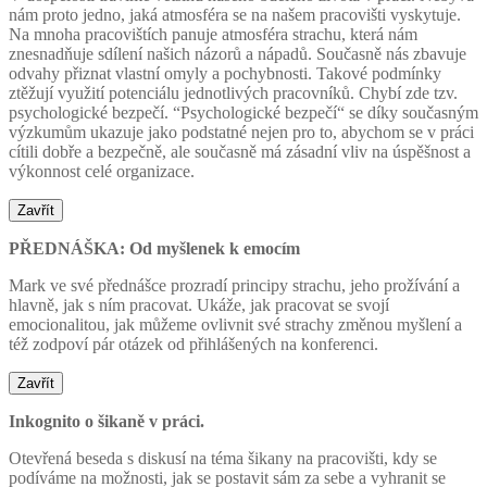
nám proto jedno, jaká atmosféra se na našem pracovišti vyskytuje.
Na mnoha pracovištích panuje atmosféra strachu, která nám
znesnadňuje sdílení našich názorů a nápadů. Současně nás zbavuje
odvahy přiznat vlastní omyly a pochybnosti. Takové podmínky
ztěžují využití potenciálu jednotlivých pracovníků. Chybí zde tzv.
psychologické bezpečí. “Psychologické bezpečí“ se díky současným
výzkumům ukazuje jako podstatné nejen pro to, abychom se v práci
cítili dobře a bezpečně, ale současně má zásadní vliv na úspěšnost a
výkonnost celé organizace.
Zavřít
PŘEDNÁŠKA: Od myšlenek k emocím
Mark ve své přednášce prozradí principy strachu, jeho prožívání a
hlavně, jak s ním pracovat. Ukáže, jak pracovat se svojí
emocionalitou, jak můžeme ovlivnit své strachy změnou myšlení a
též zodpoví pár otázek od přihlášených na konferenci.
Zavřít
Inkognito o šikaně v práci.
Otevřená beseda s diskusí na téma šikany na pracovišti, kdy se
podíváme na možnosti, jak se postavit sám za sebe a vyhranit se