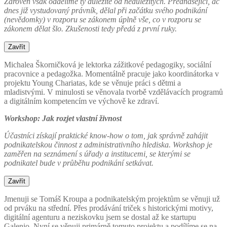
Zároveň však oddělíme ty důležité od nedůležitých. Přednášející, ač
dnes již vystudovaný právník, dělal při začátku svého podnikání
(nevědomky) v rozporu se zákonem úplně vše, co v rozporu se
zákonem dělat šlo. Zkušenosti tedy předá z první ruky.
Zavřít
Michalea Škorničková je lektorka zážitkové pedagogiky, sociální
pracovnice a pedagožka. Momentálně pracuje jako koordinátorka v
projektu Young Chariatas, kde se věnuje práci s dětmi a
mladistvými. V minulosti se věnovala tvorbě vzdělávacích programů
a digitálním kompetencím ve výchově ke zdraví.
Workshop: Jak rozjet vlastní živnost
Účastníci získají praktické know-how o tom, jak správně zahájit
podnikatelskou činnost z administrativního hlediska. Workshop je
zaměřen na seznámení s úřady a institucemi, se kterými se
podnikatel bude v průběhu podnikání setkávat.
Zavřít
Jmenuji se Tomáš Kroupa a podnikatelským projektům se věnuji už
od prváku na střední. Přes prodávání triček s historickými motivy,
digitální agenturu a neziskovku jsem se dostal až ke startupu
Galenio. Nyní se věnuji primárně tomuto projektu a podílíme se na