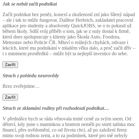
Jak se nebát začít podnikat
Začít podnikat bez peněz, konexí a zkušeností zní jako šílený nápad
– ale i tak to může fungovat. Dalibor Herbrich, zakladatel pracovní
aplikace pro studenty a absolventy QuickJOBS, se o to pokusil už
během školy. Sdílí svůj příběh o tom, jak se z nuly dostal k firmě,
která dnes spolupracuje s klienty jako Škoda Auto, Foodora,
Metrostav nebo Policie ČR. Mluví o reálných chybách, odvaze i
lekcích, které mu podnikání v mladém věku dalo, a proč začít dřív –
i s minimem prostředků – může být ta nejlepší investice do sebe.
Zavřít
Strach z pohledu neurovědy
Brzo zveřejníme…
Zavřít
Strach ze zklamání rodiny při rozhodnutí podnikat…
V přednášce bych se ráda věnovala trnité cestě za svým snem. Od
dětství, kdy jsme s maminkou a bratrem neměli po smrti tatínka moc
financí, přes uvědomění, co od života chci, až po založení firmy
mimo svoji rodnou zemi, a to za podmínek, které pro mě nebyly