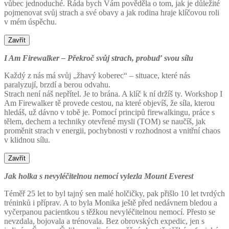
vůbec jednoduché. Ráda bych Vám pověděla o tom, jak je důležité
pojmenovat svůj strach a své obavy a jak rodina hraje klíčovou roli
v mém úspěchu.
Zavřít
I Am Firewalker – Překroč svůj strach, probuď svou sílu
Každý z nás má svůj „žhavý koberec“ – situace, které nás
paralyzují, brzdí a berou odvahu.
Strach není náš nepřítel. Je to brána. A klíč k ní držíš ty. Workshop I
Am Firewalker tě provede cestou, na které objevíš, že síla, kterou
hledáš, už dávno v tobě je. Pomocí principů firewalkingu, práce s
tělem, dechem a techniky otevřené mysli (TOM) se naučíš, jak
proměnit strach v energii, pochybnosti v rozhodnost a vnitřní chaos
v klidnou sílu.
Zavřít
Jak holka s nevyléčitelnou nemocí vylezla Mount Everest
Téměř 25 let to byl tajný sen malé holčičky, pak přišlo 10 let tvrdých
tréninků i příprav. A to byla Monika ještě před nedávnem bledou a
vyčerpanou pacientkou s těžkou nevyléčitelnou nemocí. Přesto se
nevzdala, bojovala a trénovala. Bez obrovských expedic, jen s