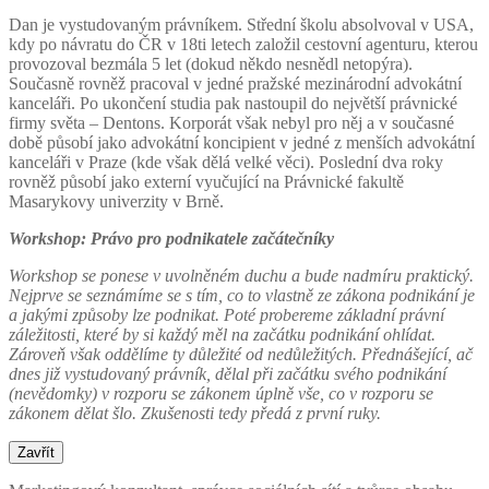
Dan je vystudovaným právníkem. Střední školu absolvoval v USA,
kdy po návratu do ČR v 18ti letech založil cestovní agenturu, kterou
provozoval bezmála 5 let (dokud někdo nesnědl netopýra).
Současně rovněž pracoval v jedné pražské mezinárodní advokátní
kanceláři. Po ukončení studia pak nastoupil do největší právnické
firmy světa – Dentons. Korporát však nebyl pro něj a v současné
době působí jako advokátní koncipient v jedné z menších advokátní
kanceláři v Praze (kde však dělá velké věci). Poslední dva roky
rovněž působí jako externí vyučující na Právnické fakultě
Masarykovy univerzity v Brně.
Workshop: Právo pro podnikatele začátečníky
Workshop se ponese v uvolněném duchu a bude nadmíru praktický.
Nejprve se seznámíme se s tím, co to vlastně ze zákona podnikání je
a jakými způsoby lze podnikat. Poté probereme základní právní
záležitosti, které by si každý měl na začátku podnikání ohlídat.
Zároveň však oddělíme ty důležité od nedůležitých. Přednášející, ač
dnes již vystudovaný právník, dělal při začátku svého podnikání
(nevědomky) v rozporu se zákonem úplně vše, co v rozporu se
zákonem dělat šlo. Zkušenosti tedy předá z první ruky.
Zavřít