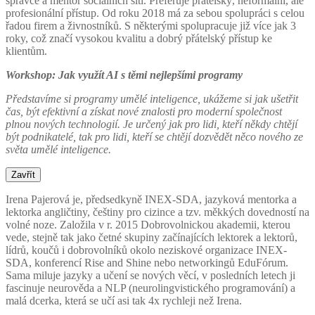
správce a mentor sociálních sítí. Preferuje přátelský, neformální, ale
profesionální přístup. Od roku 2018 má za sebou spolupráci s celou
řadou firem a živnostníků. S některými spolupracuje již více jak 3
roky, což značí vysokou kvalitu a dobrý přátelský přístup ke
klientům.
Workshop: Jak využít AI s těmi nejlepšími programy
Představíme si programy umělé inteligence, ukážeme si jak ušetřit
čas, být efektivní a získat nové znalosti pro moderní společnost
plnou nových technologií. Je určený jak pro lidi, kteří někdy chtějí
být podnikatelé, tak pro lidi, kteří se chtějí dozvědět něco nového ze
světa umělé inteligence.
Zavřít
Irena Pajerová je, předsedkyně INEX-SDA, jazyková mentorka a
lektorka angličtiny, češtiny pro cizince a tzv. měkkých dovedností na
volné noze. Založila v r. 2015 Dobrovolnickou akademii, kterou
vede, stejně tak jako četné skupiny začínajících lektorek a lektorů,
lídrů, koučů i dobrovolníků okolo neziskové organizace INEX-
SDA, konferencí Rise and Shine nebo networkingů EduFórum.
Sama miluje jazyky a učení se nových věcí, v posledních letech ji
fascinuje neurověda a NLP (neurolingvistického programování) a
malá dcerka, která se učí asi tak 4x rychleji než Irena.