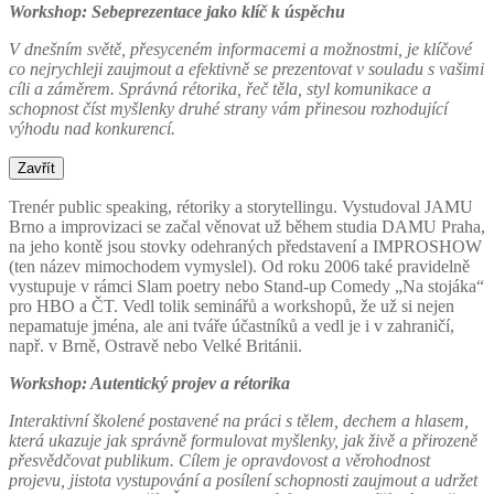
Workshop: Sebeprezentace jako klíč k úspěchu
V dnešním světě, přesyceném informacemi a možnostmi, je klíčové
co nejrychleji zaujmout a efektivně se prezentovat v souladu s vašimi
cíli a záměrem. Správná rétorika, řeč těla, styl komunikace a
schopnost číst myšlenky druhé strany vám přinesou rozhodující
výhodu nad konkurencí.
Zavřít
Trenér public speaking, rétoriky a storytellingu. Vystudoval JAMU
Brno a improvizaci se začal věnovat už během studia DAMU Praha,
na jeho kontě jsou stovky odehraných představení a IMPROSHOW
(ten název mimochodem vymyslel). Od roku 2006 také pravidelně
vystupuje v rámci Slam poetry nebo Stand-up Comedy „Na stojáka“
pro HBO a ČT. Vedl tolik seminářů a workshopů, že už si nejen
nepamatuje jména, ale ani tváře účastníků a vedl je i v zahraničí,
např. v Brně, Ostravě nebo Velké Británii.
Workshop: Autentický projev a rétorika
Interaktivní školené postavené na práci s tělem, dechem a hlasem,
která ukazuje jak správně formulovat myšlenky, jak živě a přirozeně
přesvědčovat publikum. Cílem je opravdovost a věrohodnost
projevu, jistota vystupování a posílení schopnosti zaujmout a udržet