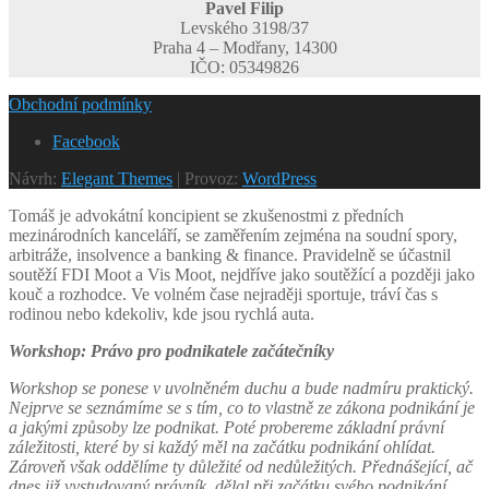
Pavel Filip
Levského 3198/37
Praha 4 – Modřany, 14300
IČO: 05349826
Obchodní podmínky
Facebook
Návrh:
Elegant Themes
| Provoz:
WordPress
Tomáš je advokátní koncipient se zkušenostmi z předních
mezinárodních kanceláří, se zaměřením zejména na soudní spory,
arbitráže, insolvence a banking & finance. Pravidelně se účastnil
soutěží FDI Moot a Vis Moot, nejdříve jako soutěžící a později jako
kouč a rozhodce. Ve volném čase nejraději sportuje, tráví čas s
rodinou nebo kdekoliv, kde jsou rychlá auta.
Workshop: Právo pro podnikatele začátečníky
Workshop se ponese v uvolněném duchu a bude nadmíru praktický.
Nejprve se seznámíme se s tím, co to vlastně ze zákona podnikání je
a jakými způsoby lze podnikat. Poté probereme základní právní
záležitosti, které by si každý měl na začátku podnikání ohlídat.
Zároveň však oddělíme ty důležité od nedůležitých. Přednášející, ač
dnes již vystudovaný právník, dělal při začátku svého podnikání