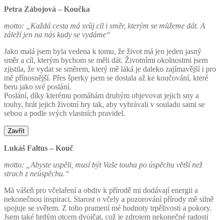
Petra Zábojová – Koučka
motto: „Každá cesta má svůj cíl i směr, kterým se můžeme dát. A
záleží jen na nás kudy se vydáme“
Jako malá jsem byla vedena k tomu, že život má jen jeden jasný
směr a cíl, kterým bychom se měli dát. Životními okolnostmi jsem
zjistila, že vydat se směrem, který mě láká je daleko zajímavější i pro
mě přínosnější. Přes šperky jsem se dostala až ke koučování, které
beru jako své poslání.
Poslání, díky kterému pomáhám druhým objevovat jejich sny a
touhy, hrát jejich životní hry tak, aby vyhrávali v souladu sami se
sebou a podle svých vlastních pravidel.
Zavřít
Lukáš Faltus – Kouč
motto: „Abyste uspěli, musí být Vaše touha po úspěchu větší než
strach z neúspěchu.“
Má vášeň pro včelaření a obdiv k přírodě mi dodávají energii a
nekonečnou inspiraci. Starost o včely a pozorování přírody mě silně
spojuje se světem. Z toho pramení mé hodnoty trpělivosti a pokory.
Jsem také hrdým otcem dvojčat, což je zdrojem nekonečné radosti