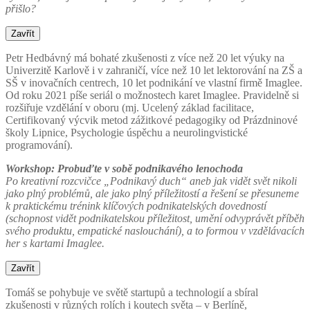
přišlo?
Zavřít
Petr Hedbávný má bohaté zkušenosti z více než 20 let výuky na
Univerzitě Karlově i v zahraničí, více než 10 let lektorování na ZŠ a
SŠ v inovačních centrech, 10 let podnikání ve vlastní firmě Imaglee.
Od roku 2021 píše seriál o možnostech karet Imaglee. Pravidelně si
rozšiřuje vzdělání v oboru (mj. Ucelený základ facilitace,
Certifikovaný výcvik metod zážitkové pedagogiky od Prázdninové
školy Lipnice, Psychologie úspěchu a neurolingvistické
programování).
Workshop: Probuďte v sobě podnikavého lenochoda
Po kreativní rozcvičce „Podnikavý duch“ aneb jak vidět svět nikoli
jako plný problémů, ale jako plný příležitostí a řešení se přesuneme
k praktickému trénink klíčových podnikatelských dovedností
(schopnost vidět podnikatelskou příležitost, umění odvyprávět příběh
svého produktu, empatické naslouchání), a to formou v vzdělávacích
her s kartami Imaglee.
Zavřít
Tomáš se pohybuje ve světě startupů a technologií a sbíral
zkušenosti v různých rolích i koutech světa – v Berlíně,