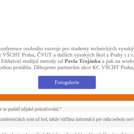
 konference osobního rozvoje pro studenty technických vysoký
ů z VŠCHT Praha, ČVUT a dalších vysokých škol z Prahy i z c
, Efektivní studijní metody od
Pavla Trojánka
a pak na work
 o hodinu protáhla. Děkujeme partnerům akce KC VŠCHT Pra
Fotogalerie
e se podaří nějaké pokračování.“
ferenciách som už bol, takže väčšina informácii pre mňa nebolo novýc