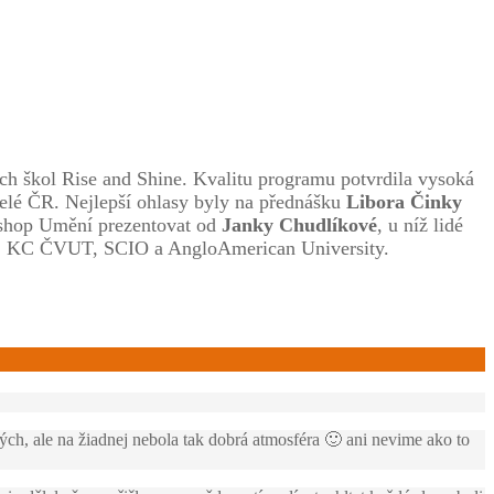
ch škol Rise and Shine. Kvalitu programu potvrdila vysoká
elé ČR. Nejlepší ohlasy byly na přednášku
Libora Činky
shop Umění prezentovat od
Janky Chudlíkové
, u níž lidé
ha, KC ČVUT, SCIO a AngloAmerican University.
h, ale na žiadnej nebola tak dobrá atmosféra 🙂 ani nevime ako to