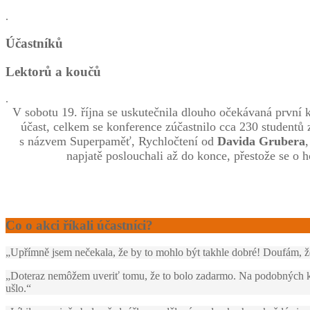
.
Účastníků
Lektorů a koučů
.
V sobotu 19. října se uskutečnila dlouho očekávaná první
účast, celkem se konference zúčastnilo cca 230 student
s názvem Superpaměť, Rychločtení od
Davida Grubera
napjatě poslouchali až do konce, přestože se
Co o akci říkali účastníci?
„Upřímně jsem nečekala, že by to mohlo být takhle dobré! Doufám, ž
„Doteraz nemôžem uveriť tomu, že to bolo zadarmo. Na podobných kon
ušlo.“