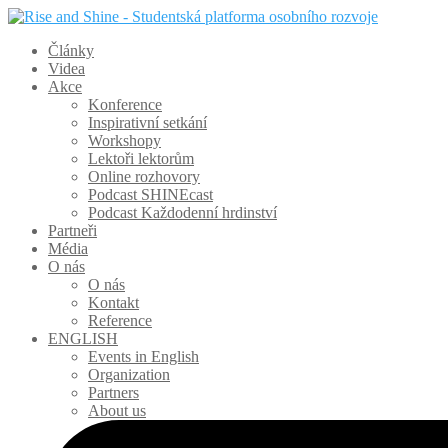
Články
Videa
Akce
Konference
Inspirativní setkání
Workshopy
Lektoři lektorům
Online rozhovory
Podcast SHINEcast
Podcast Každodenní hrdinství
Partneři
Média
O nás
O nás
Kontakt
Reference
ENGLISH
Events in English
Organization
Partners
About us